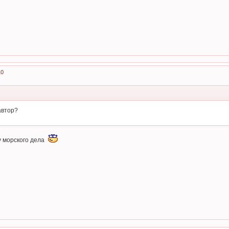
10
автор?
у морского дела