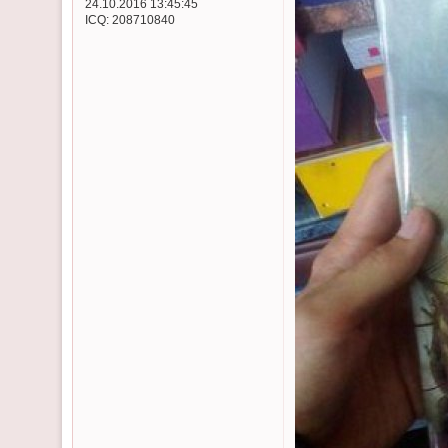
24.10.2016 13:45:45
ICQ:
208710840