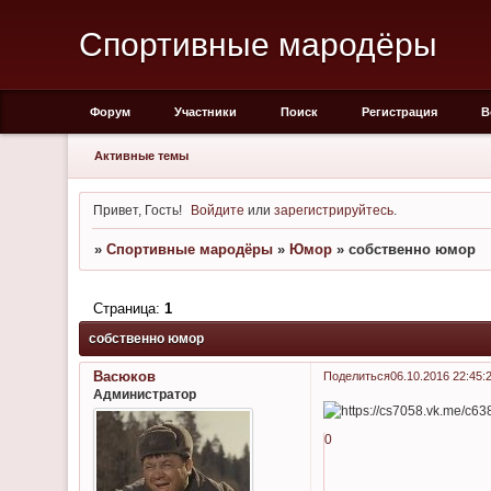
Спортивные мародёры
Форум
Участники
Поиск
Регистрация
В
Активные темы
Привет, Гость!
Войдите
или
зарегистрируйтесь
.
»
Спортивные мародёры
»
Юмор
»
собственно юмор
Страница:
1
собственно юмор
Васюков
Поделиться
06.10.2016 22:45:
Администратор
0