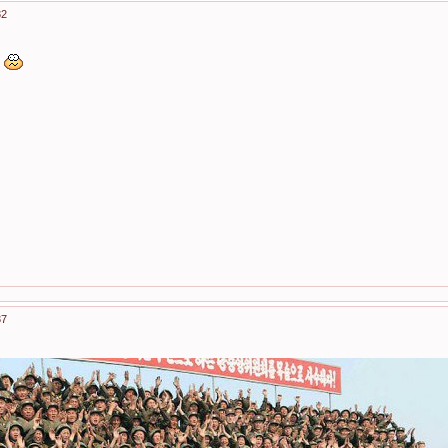
32
?
37