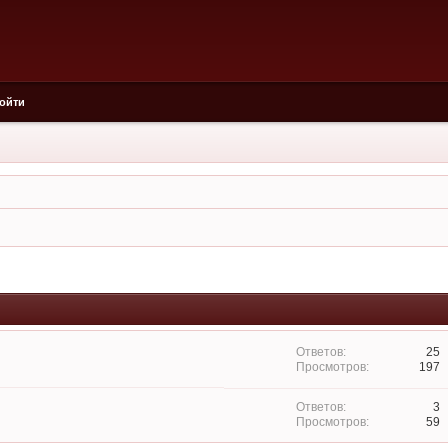
ойти
25
197
3
59