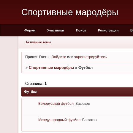
Спортивные мародёры
Форум
Участники
Поиск
Регистрация
В
Активные темы
Привет, Гость!
Войдите
или
зарегистрируйтесь
.
»
Спортивные мародёры
»
Футбол
Страница:
1
Футбол
Белорусский футбол
Васюков
Международный футбол
Васюков